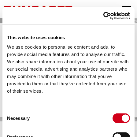
SPRACHEN
This website uses cookies
DEUTSCH
We use cookies to personalise content and ads, to
provide social media features and to analyse our traffic.
ENGLISH
We also share information about your use of our site with
FRANÇAIS
our social media, advertising and analytics partners who
may combine it with other information that you’ve
ESPAÑOL
provided to them or that they’ve collected from your use
TÜRKÇE
of their services.
中文
РУССКИЙ
Consent
Necessary
Selection
عربى
YOĞUNLŞTIRICI TAŞMASI.
Avantajlar.