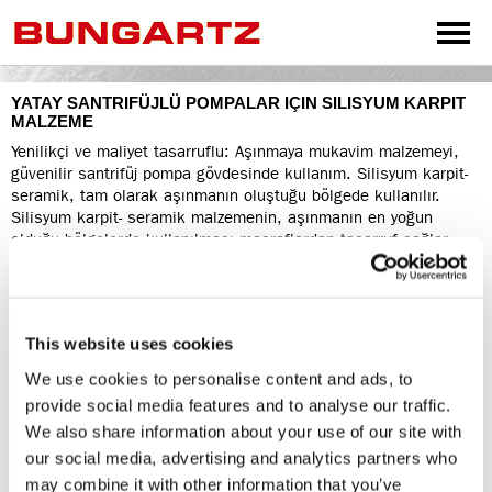
YATAY SANTRIFÜJLÜ POMPALAR IÇIN SILISYUM KARPIT
MALZEME
SPRACHEN
Yenilikçi ve maliyet tasarruflu: Aşınmaya mukavim malzemeyi,
DEUTSCH
güvenilir santrifüj pompa gövdesinde kullanım. Silisyum karpit-
seramik, tam olarak aşınmanın oluştuğu bölgede kullanılır.
ENGLISH
Silisyum karpit- seramik malzemenin, aşınmanın en yoğun
olduğu bölgelerde kullanılması masraflardan tasarruf sağlar.
FRANÇAIS
Diğer Avantajlar:
ESPAÑOL
Açık bir şekilde güvenilirliğn artması ve bakım aralıklarının
uzatılması.
TÜRKÇE
This website uses cookies
中文
Avantajlar.
We use cookies to personalise content and ads, to
Fan ve aşınmaya yoğun maruz bölgelerin açık bir şekilde
РУССКИЙ
provide social media features and to analyse our traffic.
ömrünün uzatılması.
We also share information about your use of our site with
عربى
İşletme güvenliğinin artırılması
Bakım masrafının kısılması
our social media, advertising and analytics partners who
İşletme masraflarından tasarruf
may combine it with other information that you’ve