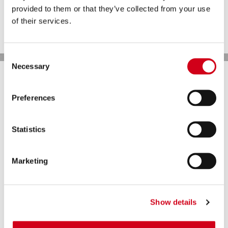
HOME
SiC'den yapılmış bileşenler:
provided to them or that they’ve collected from your use
ŞIRKET
aşınma plakaları
of their services.
fanlar
ÇÖZÜMLER
salyangoz gövdedeki kullanımlar
SALMASTRALAR
Consent
Necessary
Selection
MALZEMELER
ÖZEL FIZIK
Preferences
VERSIYONLAR
UYGULAMALAR
Statistics
POMPA TIPLERI
REFERANSLAR
Marketing
FILMLER
BROŞÜRLER
Show details
BASIN
Silisyum karpit malzeme ile