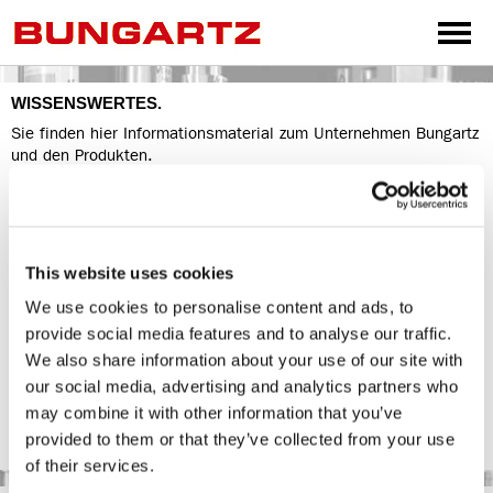
WISSENSWERTES.
SPRACHEN
Sie finden hier Informationsmaterial zum Unternehmen Bungartz
und den Produkten.
DEUTSCH
Wir freuen uns über Ihr Interesse.
ENGLISH
TEXTE
FRANÇAIS
Historie Unternehmen Bungartz
This website uses cookies
Vita Geschäftsführer Frank Bungartz
ESPAÑOL
Aktuelles
We use cookies to personalise content and ads, to
TÜRKÇE
provide social media features and to analyse our traffic.
LOGOS
中文
We also share information about your use of our site with
Bungartz-Logos
our social media, advertising and analytics partners who
РУССКИЙ
BILDMATERIAL
may combine it with other information that you’ve
stellen wir Ihnen gernen auf Anfrage zur Verfügung.
عربى
provided to them or that they’ve collected from your use
avd@avdkommunikation.de
of their services.