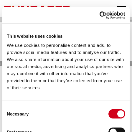
KONTAKT.
SPRACHEN
Wir überarbeiten gerade unsere Website.
This website uses cookies
Bitte nutzen Sie in der Zwischenzeit zur Kontaktaufnahme
DEUTSCH
We use cookies to personalise content and ads, to
diese Emailadresse:
provide social media features and to analyse our traffic.
ENGLISH
vertrieb@bungartz.de
We also share information about your use of our site with
FRANÇAIS
our social media, advertising and analytics partners who
PAUL BUNGARTZ GMBH & CO. KG
may combine it with other information that you’ve
ESPAÑOL
Düsseldorfer Straße 79
provided to them or that they’ve collected from your use
40545
Düsseldorf
, Allemagne
TÜRKÇE
of their services.
Tél
+ 49 211 57 79 05 - 0
中文
Fax
+ 49 211 57 79 05 - 12
www.bungartz.de
РУССКИЙ
Consent
REPRÉSENTANTS DE BUNGARTZ.
Necessary
Selection
عربى
Vous recherchez un représentant proche de chez vous?
Vous trouverez ici l'interlocuteur recherché.